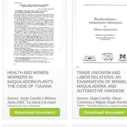
HEALTH AND WOMEN
TRADE UNIONISM AND
WORKERS IN
LABOR RELATIONS: AN
MAQUILADORA PLANTS.
EXAMINATION OF MINING
THE CASE OF TIJUANA
MAQUILADORA, AND
AUTOMOTIVE UNIONISM
Source: Jorge Carrillo y Mónica
Source: Jorge Carrillo, Óscar
Jasis,1983, "La salud y la mujer
Contreras y Miguel Ángel Ramír
obrera en las plantas
1982, "Sindicalismo y relaciones
maquiladoras. El caso de Tijuana",
laborales: Exámen del sindicali
Download document
Download document
en Enfermería Hoy, México, D. F.,
minero, maquilador y automotriz
Ed. Nueva Sociología, junio, pp.
en Covarrubias y Solis (coord.),
20-33.
Sindicalismo, relaciones laboral
y libre comercio, El Colegio de