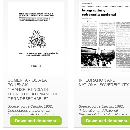
Sonora, pp.111-123.
COMENTARIOS A LA
INTEGRATION AND
PONENCIA
NATIONAL SOVEREIGNTY
“TRANSFERENCIA DE
TECNOLOGÍA O MANO DE
OBRA DESECHABLE”
Source: Jorge Carrillo, 1982,
Source: Jorge Carrillo, 1982,
Comentarios a la ponencia
"Integration and National
“Transferencia de tecnología o
Sovereignty", in Crítica Política
mano de obra desechable” en
Review, No. 55-56, Mexico City,
Download document
Download document
Primer Encuentro Sobre Impactos
October 1-15.
Regionales de las Relaciones