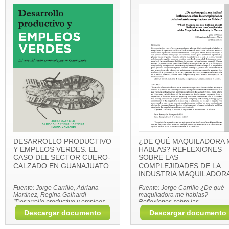
DESARROLLO PRODUCTIVO
¿DE QUÉ MAQUILADORA 
Y EMPLEOS VERDES. EL
HABLAS? REFLEXIONES
CASO DEL SECTOR CUERO-
SOBRE LAS
CALZADO EN GUANAJUATO
COMPLEJIDADES DE LA
INDUSTRIA MAQUILADOR
EN MÉXICO
Fuente: Jorge Carrillo, Adriana
Fuente: Jorge Carrillo ¿De qué
Martínez, Regina Galhardi
maquiladora me hablas?
"Desarrollo productivo y empleos
Reflexiones sobre las
verdes. El caso del sector cuero-
complejidades de la industria
Descargar documento
Descargar documento
calzado en Guanajuato" El Colegio
maquiladora en México. En Revi
de la Frontera Norte,, Plaza y
Frontera Norte, Vol. 26, número