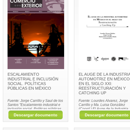
ESCALAMIENTO
EL AUGE DE LA INDUSTRI
INDUSTRIAL E INCLUSIÓN
AUTOMOTRIZ EN MÉXICO
SOCIAL. POLÍTICAS
EN EL SIGLO XXI:
PÚBLICAS EN MÉXICO
REESTRUCTURACIÓN Y
CATCHING UP
Fuente: Jorge Carrillo y Saul de los
Fuente: Lourdes Alvarez, Jorge
Santos "Escalamiento industrial e
Carrillo y Ma. Luisa González
inclusión social. Políticas públicas
(Coord.) El Auge de la Industria
en México" Comercio Exterior, Vol.
Automotriz en México en el Sigl
Descargar documento
Descargar documento
64, número 5, México, septiembre-
XXI: reestructuración y catching 
octubre, 2014, pp.16-24
UNAM-COLEF, México, 2014